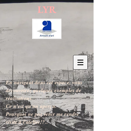
LYR
En navigant dans cet espace, vous
découvrirez quelques exemples de
réalisations.
Ce n'est qu'un aperçu.
Pourquoi ne pas venir me rendre
visite à l'atelier!?..