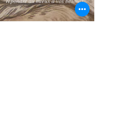
répondre au mieux à vos besoins.
LY
R
17460 Thenac, France
TÉL :
06 68 33 98 15
© 2019 par A. METEREAU pour LYR.