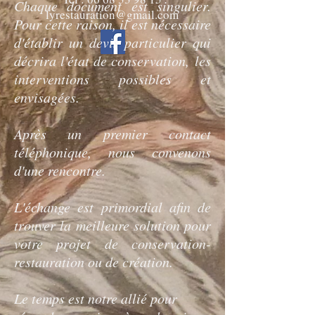
Chaque document est singulier.
lyrestauration@gmail.com
Pour cette raison, il est nécessaire
d'établir un devis particulier qui
décrira l'état de conservation, les
interventions possibles et
envisagées.
Après un premier contact
téléphonique, nous convenons
d'une rencontre.
L'échange est primordial afin de
trouver la meilleure solution pour
votre projet de conservation-
restauration ou de création.
Le temps est notre allié pour